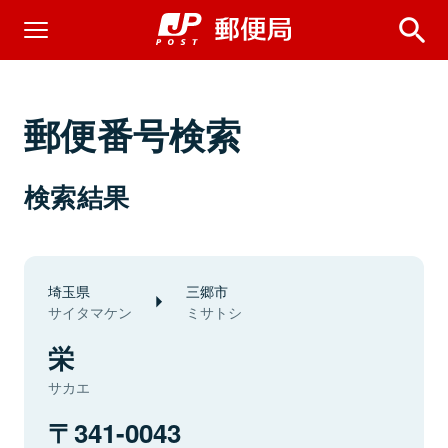
郵便番号検索
検索結果
埼玉県
三郷市
サイタマケン
ミサトシ
栄
サカエ
341-0043