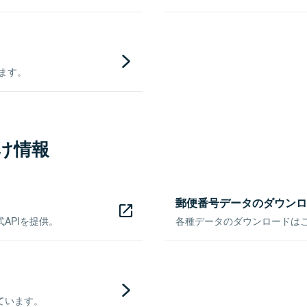
きます。
け情報
郵便番号データのダウンロ
APIを提供。
各種データのダウンロードはこち
ています。