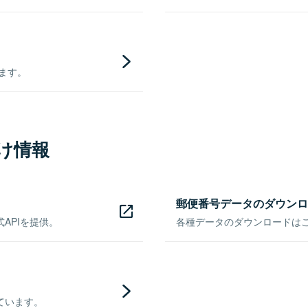
きます。
け情報
郵便番号データのダウンロ
APIを提供。
各種データのダウンロードはこち
ています。