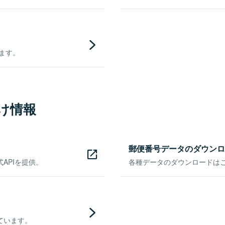
きます。
け情報
郵便番号データのダウンロ
APIを提供。
各種データのダウンロードはこち
ています。