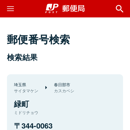
郵便番号検索
検索結果
埼玉県
春日部市
サイタマケン
カスカベシ
緑町
ミドリチョウ
344-0063