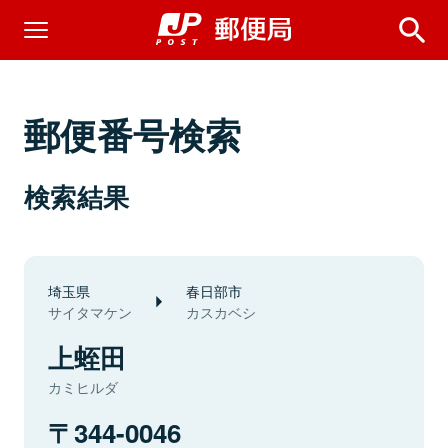
郵便番号検索
検索結果
埼玉県
春日部市
サイタマケン
カスカベシ
上蛭田
カミヒルダ
344-0046