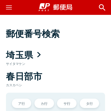
郵便番号検索
埼玉県
サイタマケン
春日部市
カスカベシ
ア行
カ行
サ行
タ行