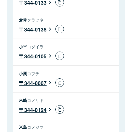
344-0133
倉常
クラツネ
344-0136
小平
コダイラ
344-0105
小渕
コブチ
344-0007
米崎
コメサキ
344-0124
米島
コメジマ