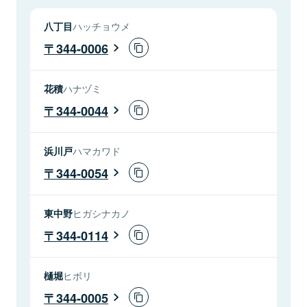
八丁目
ハッチョウメ
344-0006
花積
ハナヅミ
344-0044
浜川戸
ハマカワド
344-0054
東中野
ヒガシナカノ
344-0114
樋堀
ヒボリ
344-0005