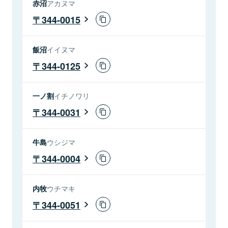
赤沼
アカヌマ
344-0015
飯沼
イイヌマ
344-0125
一ノ割
イチノワリ
344-0031
牛島
ウシジマ
344-0004
内牧
ウチマキ
344-0051