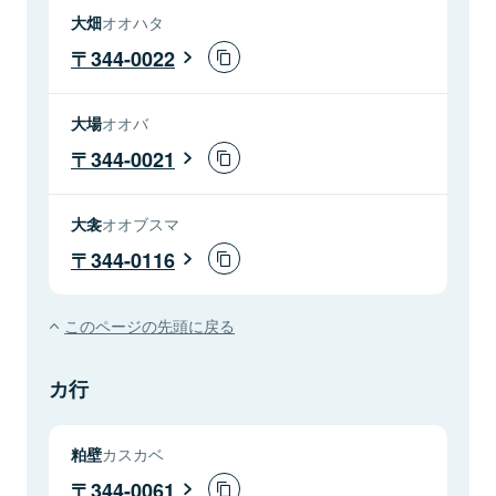
大畑
オオハタ
344-0022
大場
オオバ
344-0021
大衾
オオブスマ
344-0116
このページの先頭に戻る
カ行
粕壁
カスカベ
344-0061