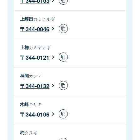
344-0103
上蛭田
カミヒルダ
344-0046
上柳
カミヤナギ
344-0121
神間
カンマ
344-0132
木崎
キサキ
344-0106
椚
クヌギ