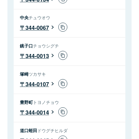
中央
チュウオウ
344-0067
銚子口
チョウシグチ
344-0013
塚崎
ツカサキ
344-0107
豊野町
トヨノチョウ
344-0014
道口蛭田
ドウグチヒルダ