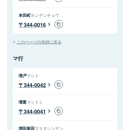
本田町
ホンデンチョウ
344-0016
このページの先頭に戻る
マ行
増戸
マシト
344-0042
増富
マシトミ
344-0041
増田新田
マスダシンデン