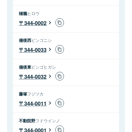
樋籠
ヒロウ
344-0002
備後西
ビンゴニシ
344-0033
備後東
ビンゴヒガシ
344-0032
藤塚
フジツカ
344-0011
不動院野
フドウインノ
344-0001