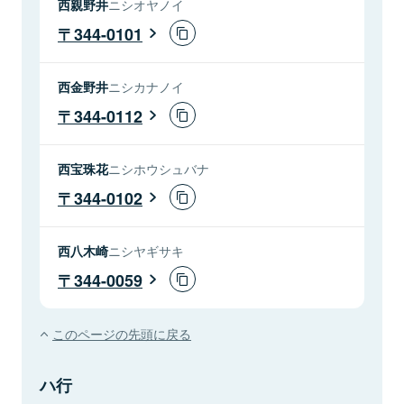
西親野井
ニシオヤノイ
344-0101
西金野井
ニシカナノイ
344-0112
西宝珠花
ニシホウシュバナ
344-0102
西八木崎
ニシヤギサキ
344-0059
このページの先頭に戻る
ハ行