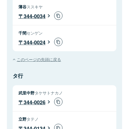
薄谷
ススキヤ
344-0034
千間
センゲン
344-0024
このページの先頭に戻る
タ行
武里中野
タケサトナカノ
344-0026
立野
タテノ
344-0134