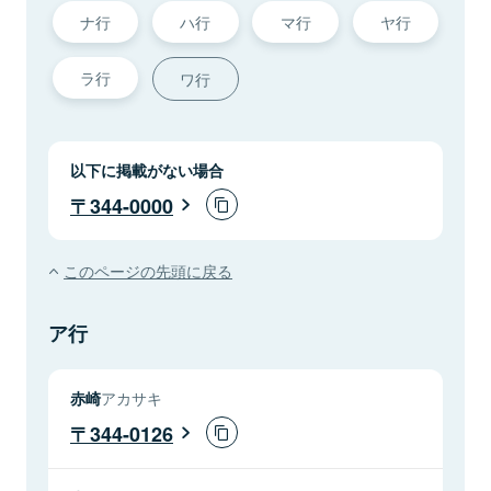
ナ行
ハ行
マ行
ヤ行
ラ行
ワ行
以下に掲載がない場合
344-0000
このページの先頭に戻る
ア行
赤崎
アカサキ
344-0126