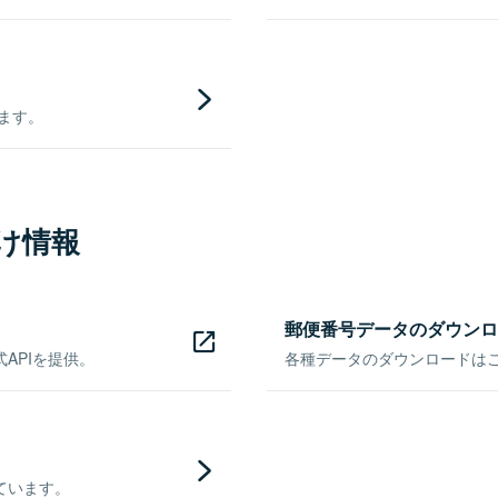
きます。
け情報
郵便番号データのダウンロ
APIを提供。
各種データのダウンロードはこち
ています。