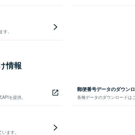
きます。
け情報
郵便番号データのダウンロ
APIを提供。
各種データのダウンロードはこち
ています。