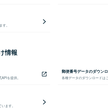
きます。
け情報
郵便番号データのダウンロ
APIを提供。
各種データのダウンロードはこち
ています。