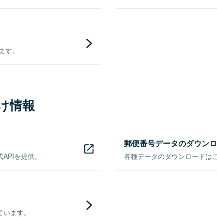
きます。
け情報
郵便番号データのダウンロ
APIを提供。
各種データのダウンロードはこち
ています。