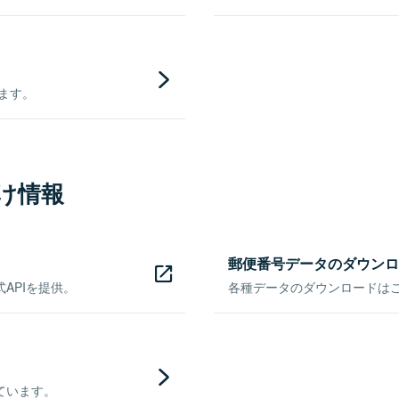
きます。
け情報
郵便番号データのダウンロ
APIを提供。
各種データのダウンロードはこち
ています。