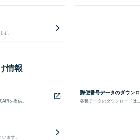
きます。
け情報
郵便番号データのダウンロ
APIを提供。
各種データのダウンロードはこち
ています。