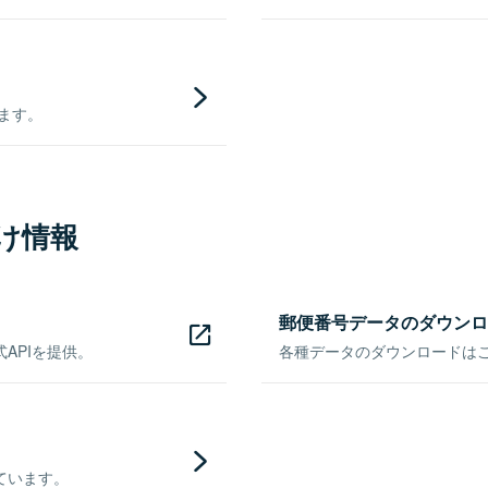
きます。
け情報
郵便番号データのダウンロ
APIを提供。
各種データのダウンロードはこち
ています。