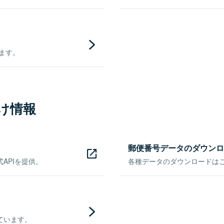
きます。
け情報
郵便番号データのダウンロ
APIを提供。
各種データのダウンロードはこち
ています。