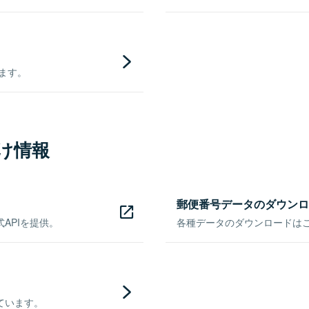
きます。
け情報
郵便番号データのダウンロ
APIを提供。
各種データのダウンロードはこち
ています。