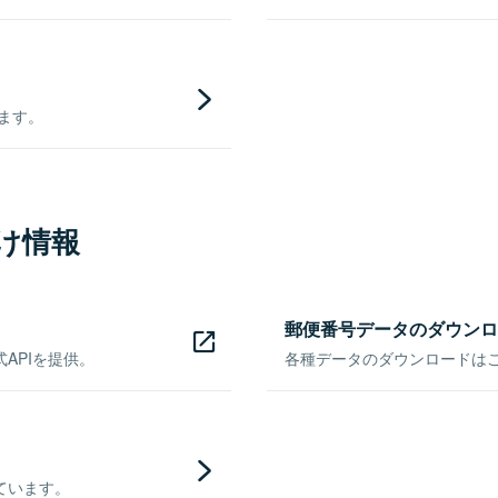
きます。
け情報
郵便番号データのダウンロ
APIを提供。
各種データのダウンロードはこち
ています。