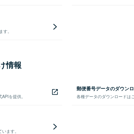
きます。
け情報
郵便番号データのダウンロ
APIを提供。
各種データのダウンロードはこち
ています。