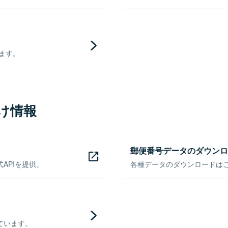
きます。
け情報
郵便番号データのダウンロ
APIを提供。
各種データのダウンロードはこち
ています。