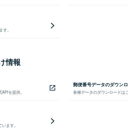
きます。
け情報
郵便番号データのダウンロ
APIを提供。
各種データのダウンロードはこち
ています。