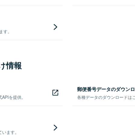
きます。
け情報
郵便番号データのダウンロ
APIを提供。
各種データのダウンロードはこち
ています。