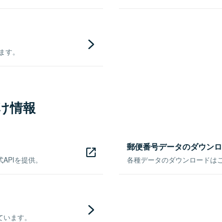
きます。
け情報
郵便番号データのダウンロ
APIを提供。
各種データのダウンロードはこち
ています。