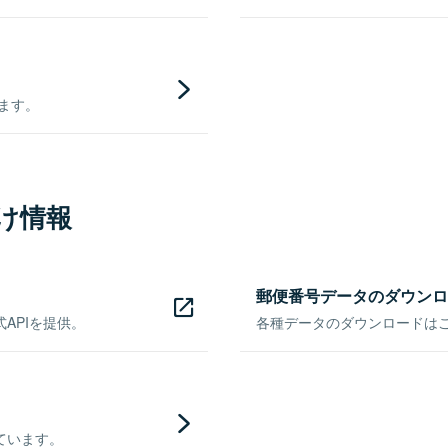
きます。
け情報
郵便番号データのダウンロ
APIを提供。
各種データのダウンロードはこち
ています。