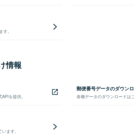
きます。
け情報
郵便番号データのダウンロ
APIを提供。
各種データのダウンロードはこち
ています。