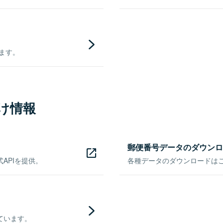
きます。
け情報
郵便番号データのダウンロ
APIを提供。
各種データのダウンロードはこち
ています。