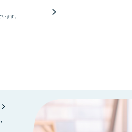
ています。
に。