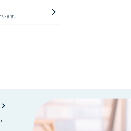
ています。
に。