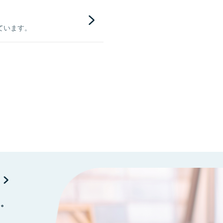
ています。
に。