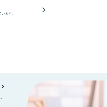
ています。
に。