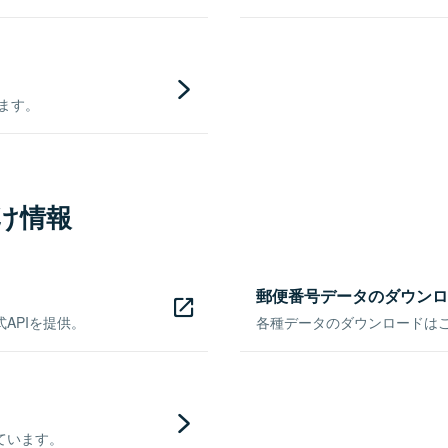
きます。
け情報
郵便番号データのダウンロ
APIを提供。
各種データのダウンロードはこち
ています。