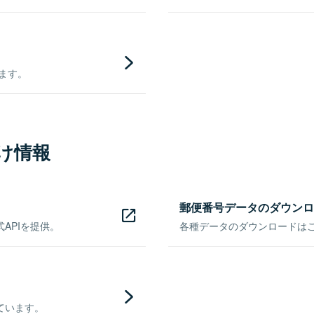
きます。
け情報
郵便番号データのダウンロ
APIを提供。
各種データのダウンロードはこち
ています。