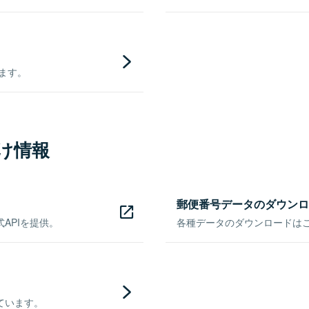
きます。
け情報
郵便番号データのダウンロ
APIを提供。
各種データのダウンロードはこち
ています。