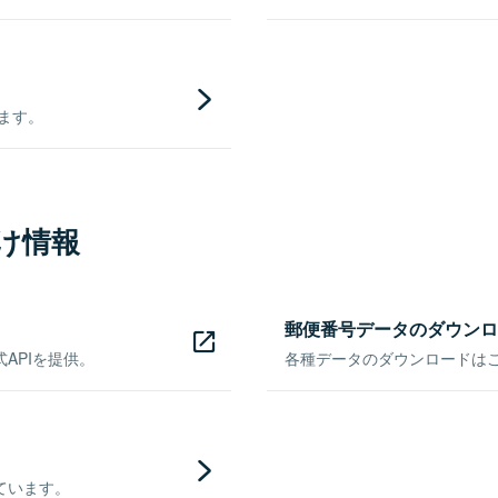
きます。
け情報
郵便番号データのダウンロ
APIを提供。
各種データのダウンロードはこち
ています。