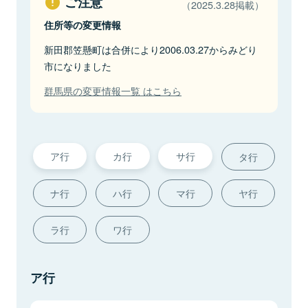
ご注意
（2025.3.28掲載）
住所等の変更情報
新田郡笠懸町は合併により2006.03.27からみどり
市になりました
群馬県の変更情報一覧 はこちら
ア行
カ行
サ行
タ行
ナ行
ハ行
マ行
ヤ行
ラ行
ワ行
ア行