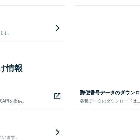
きます。
け情報
郵便番号データのダウンロ
APIを提供。
各種データのダウンロードはこち
ています。