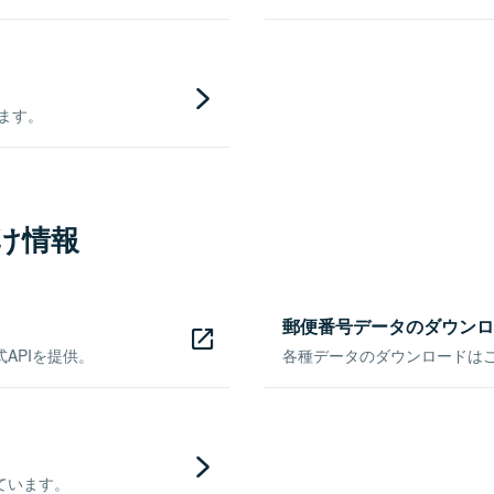
きます。
け情報
郵便番号データのダウンロ
APIを提供。
各種データのダウンロードはこち
ています。