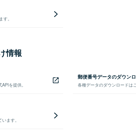
きます。
け情報
郵便番号データのダウンロ
APIを提供。
各種データのダウンロードはこち
ています。