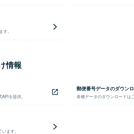
きます。
け情報
郵便番号データのダウンロ
APIを提供。
各種データのダウンロードはこち
ています。