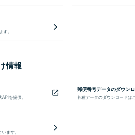
きます。
け情報
郵便番号データのダウンロ
APIを提供。
各種データのダウンロードはこち
ています。