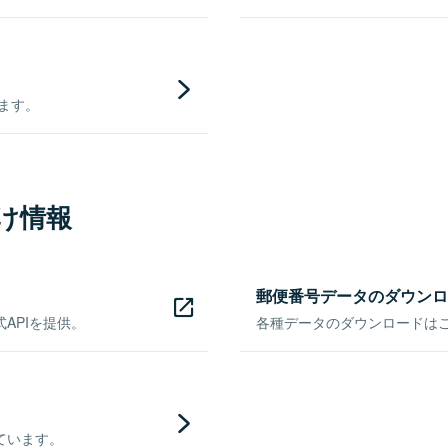
きます。
け情報
郵便番号データのダウンロ
APIを提供。
各種データのダウンロードはこち
ています。