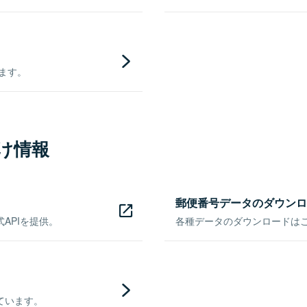
きます。
け情報
郵便番号データのダウンロ
APIを提供。
各種データのダウンロードはこち
ています。