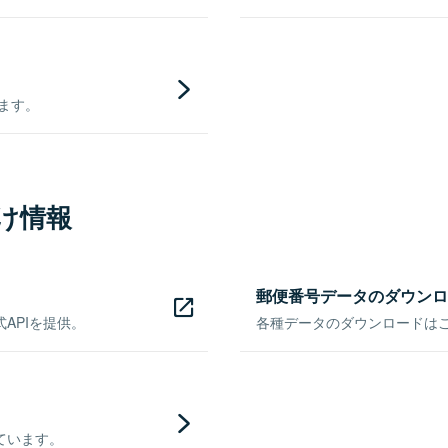
きます。
け情報
郵便番号データのダウンロ
APIを提供。
各種データのダウンロードはこち
ています。