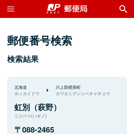
郵便番号検索
検索結果
北海道
川上郡標茶町
ホッカイドウ
カワカミグンシベチャチョウ
虹別（萩野）
ニジベツ(ハギノ)
088-2465