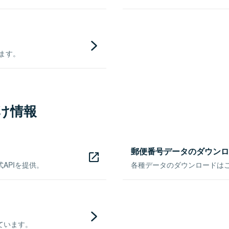
きます。
け情報
郵便番号データのダウンロ
APIを提供。
各種データのダウンロードはこち
ています。