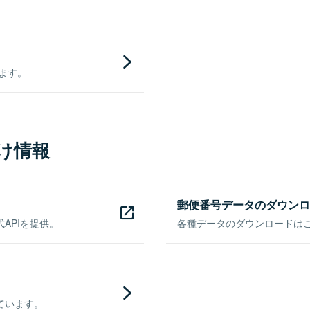
きます。
け情報
郵便番号データのダウンロ
APIを提供。
各種データのダウンロードはこち
ています。