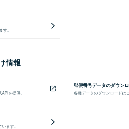
きます。
け情報
郵便番号データのダウンロ
APIを提供。
各種データのダウンロードはこち
ています。