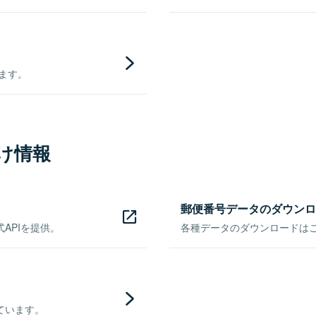
きます。
け情報
郵便番号データのダウンロ
APIを提供。
各種データのダウンロードはこち
ています。