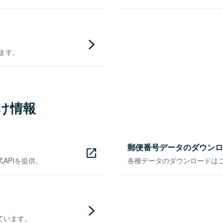
きます。
け情報
郵便番号データのダウンロ
APIを提供。
各種データのダウンロードはこち
ています。