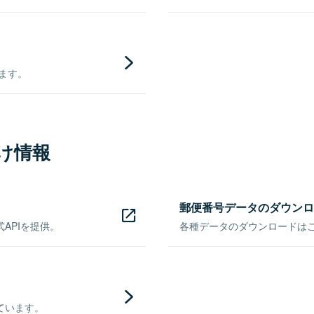
きます。
け情報
郵便番号データのダウンロ
APIを提供。
各種データのダウンロードはこち
ています。