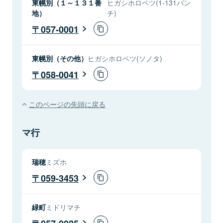
東幌別（１～１３１番
ヒガシホロベツ(1-131バン
地）
チ)
057-0001
東幌別（その他）
ヒガシホロベツ(ソノタ)
058-0041
このページの先頭に戻る
マ行
瑞穂
ミズホ
059-3453
緑町
ミドリマチ