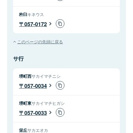
杵臼
キネウス
057-0172
このページの先頭に戻る
サ行
堺町西
サカイマチニシ
057-0034
堺町東
サカイマチヒガシ
057-0033
栄丘
サカエオカ