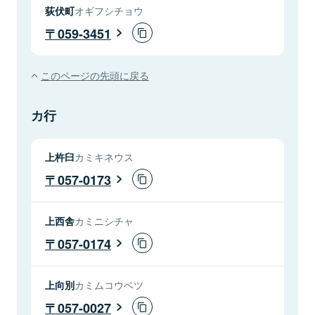
荻伏町
オギフシチョウ
059-3451
このページの先頭に戻る
カ行
上杵臼
カミキネウス
057-0173
上西舎
カミニシチャ
057-0174
上向別
カミムコウベツ
057-0027