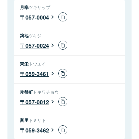
月寒
ツキサップ
057-0004
築地
ツキジ
057-0024
東栄
トウエイ
059-3461
常盤町
トキワチョウ
057-0012
富里
トミサト
059-3462