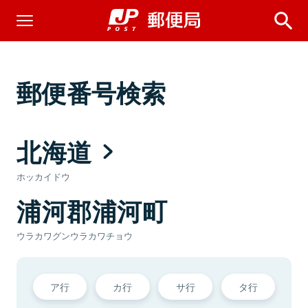
郵便番号検索
北海道
ホッカイドウ
浦河郡浦河町
ウラカワグンウラカワチョウ
ア行
カ行
サ行
タ行