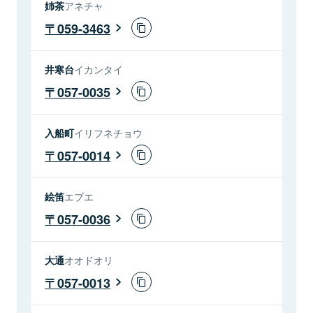
姉茶
アネチャ
059-3463
井寒台
イカンタイ
057-0035
入船町
イリフネチョウ
057-0014
絵笛
エブエ
057-0036
大通
オオドオリ
057-0013